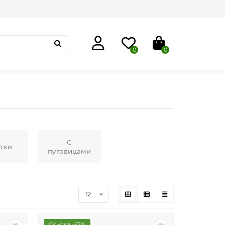
0
0
С
тки
пуговицами
Скидка -57%