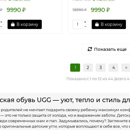
9990 ₽
9990 ₽
 ₽
18990 ₽
В корзину
В корзину
Показать еще
1
2
3
4
>
Показано с 1 по 12 из 44 (всего 
ская обувь UGG — уют, тепло и стиль д
з родителей не мечтает подарить своему ребенку максимум ком
 — это не только защита от холода, но и выражение заботы. Дет
еди современных мам и пап. Задумывались, почему? Загляните в
о оригинальные детские угги, которые воплощают в себе все, что