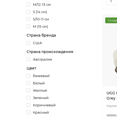
M/12-13 см
S (14 см)
S/10-11 см
Скидк
М (15 см)
Страна бренда
США
Страна происхождения
Австралия
Цвет
Бежевый
Белый
Желтый
UGG 
Зеленый
Grey
Коричневый
Красный
16990