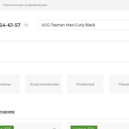
Контактная информация
64-61-57
тинки
Классические
Новинки
Пине
лчанию
а -57%
Скидка -57%