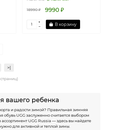
9990 ₽
18990 ₽
В корзину
>|
4 страниц)
ля вашего ребенка
форта и радости зимой? Правильная зимняя
ская обувь UGG заслуженно считается выбором
 ассортимент UGG Russia — здесь вы найдете
 нужно для активной и теплой зимы.