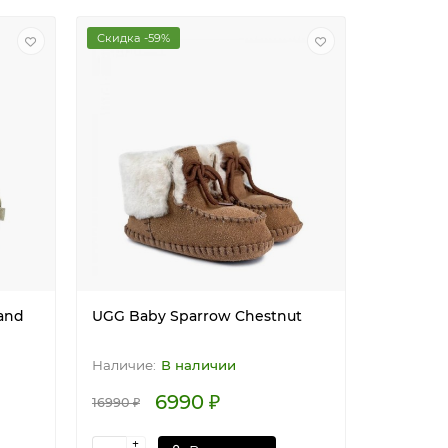
Скидка -59%
and
UGG Baby Sparrow Chestnut
В наличии
6990 ₽
16990 ₽