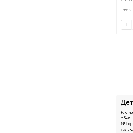
18990
Дет
Кто и
обувь
№1 ср
тольк