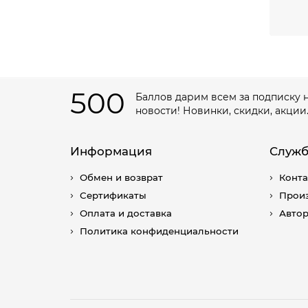
Поч
Честн
Взрос
Подли
да, е
под н
500
Баллов дарим всем за подписку 
Особ
новости! Новинки, скидки, акции
Информация
Служб
Обмен и возврат
Конт
Сертификаты
Прои
Вспом
Оплата и доставка
Авто
угги 
распр
Политика конфиденциальности
UGG
Девчо
выбир
для д