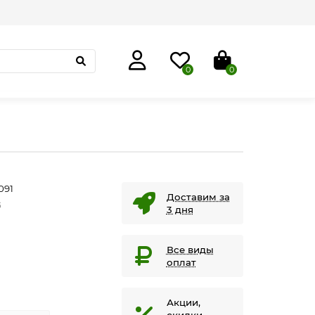
0
0
091
Доставим за
G
3 дня
Все виды
оплат
Акции,
скидки,