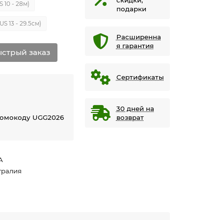
S 10 - 28м)
подарки
US 13 - 29.5см)
Расширенна
я гарантия
стрый заказ
Сертификаты
30 дней на
ромокоду UGG2026
возврат
А
тралия