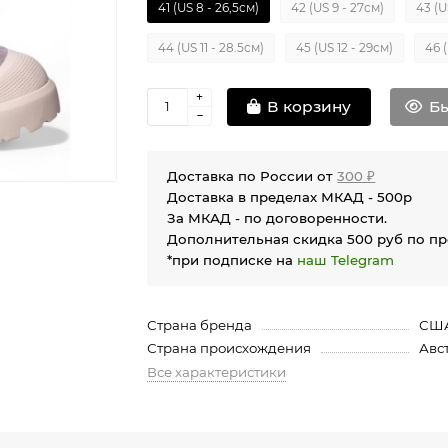
41 (US 8 - 26,5см)
42 (US 9 - 27см)
43 (U
44 (US 11 - 28.5см)
45 (US 12 - 29см)
46 (
Бы
В корзину
Доставка по России от
300 ₽
Доставка в пределах МКАД - 500р
За МКАД - по договоренности.
Дополнительная скидка 500 руб по п
*при подписке на
наш Telegram
Страна бренда
СШ
Страна происхождения
Авс
Все характеристики