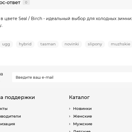
ос-ответ
0
в цвете Seal / Birch - идеальный выбор для холодных зимни
.
ugg
hybrid
tasman
novinki
slipony
muzhskie
на
.
а поддержки
Каталог
акты
Новинки
зводители
Женские
ризация
Мужские
Детские