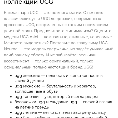
коллекции UGG
Каждая пара UGG — это немного магии. От мягких
классических угги UGG до дерзких, современных
кроссовок UGG, оформленных с тонким пониманием
уличной моды. Предпочитаете минимализм? Оцените
модели UGG mini — компактные, стильные, невесомые.
Мечтаете выделиться? Поставьте во главу зиму UGG
Neumel — эта модель сдержанна, но задаёт уникальный
вайб вашему образу. И не забывайте: весь наш
ассортимент — только оригинальный, только
официальный, только настоящий бренд UGG!
ugg женские — нежность и женственность в
каждой детали
ugg мужские — брутальность и характер,
воплощённые в обуви
ugg тапочки — уют, который всегда рядом
босоножки ugg и сандалии ugg — свежий взгляд
на летние тренды
ugg летние — легко шагаем навстречу солнцу
ugg flex — гибкость, которая поддержит любой