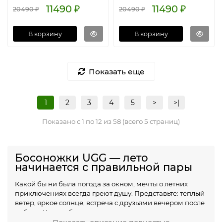
11490 ₽
11490 ₽
20490 ₽
20490 ₽
В корзину
В корзину
Показать еще
1
2
3
4
5
>
>|
Показано с 1 по 12 из 58 (всего 5 страниц)
Босоножки UGG — лето
начинается с правильной пары
Какой бы ни была погода за окном, мечты о летних
приключениях всегда греют душу. Представьте: теплый
ветер, яркое солнце, встреча с друзьями вечером после
работы. Какая обувь сможет поддержать такое
настроение? Конечно, женские босоножки UGG! Бренд,