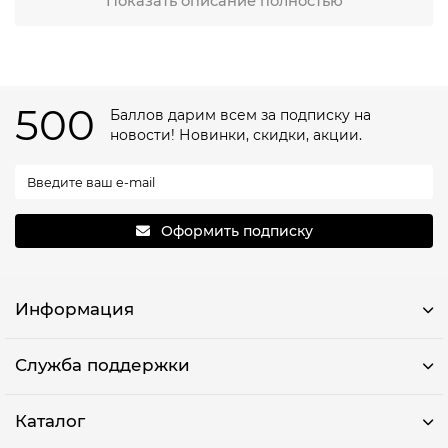
Показать описание полностью
прославившийся своими оригинальными уgg-
ботинками, с легкостью переносит узнаваемый
комфорт и стиль в летнюю коллекцию.
Босоножки UGG — это квинтэссенция уюта и легкости.
Каждая пара разрабатывается с учетом современных
500
Баллов дарим всем за подписку на
трендов и пожеланий реальных людей — таких, как вы.
новости! Новинки, скидки, акции.
Хочется чего-то смелого или все-таки привычного?
Здесь найдется всё: от мягких классических линий до
дерзких платформ, лаконичных форм и ярких деталей.
Летние босоножки UGG: отдых со
вкусом и комфортом
Оформить подписку
Сложно выбрать между удобством и стилем? Не
переживайте! В этом сезоне босоножки UGG женские
решают этот вечный спор. Они производятся из
Информация
премиальных материалов: бархатные ремешки,
натуральная кожа, а иногда — и знаменитый мех UGG,
который дарит непривычный комфорт даже в самом
Служба поддержки
разгаре лета. Ну скажите честно, кто мог представить
босоножки UGG с мехом на летней прогулке? А теперь
это реальность: необычно, чуть дерзко и очень приятно!
Каталог
Вы решаете, как выглядеть сегодня: хрупкая романтика