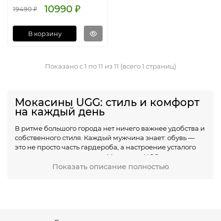
10990 ₽
19490 ₽
В корзину
Показано с 1 по 11 из 11 (всего 1 страниц)
Мокасины UGG: стиль и комфорт
на каждый день
В ритме большого города нет ничего важнее удобства и
собственного стиля. Каждый мужчина знает: обувь —
это не просто часть гардероба, а настроение усталого
вечера или активного дня. Мокасины UGG мужские уже
давно стали символом домашнего уюта и свободы
Показать описание полностью
движений. Но вы не поверите, насколько эти мокасины
могут изменить ваше представление о повседневной
обуви!
Почему мужчины выбирают мужские
мокасины UGG?