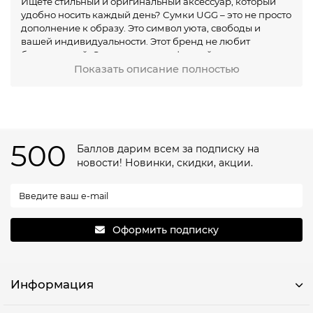
Ищете стильный и оригинальный аксессуар, который
удобно носить каждый день? Сумки UGG – это не просто
дополнение к образу. Это символ уюта, свободы и
вашей индивидуальности. Этот бренд не любит
банальностей. Он сочетает калифорнийскую легкость с
австралийскими мотивами, играя на контрастах форм,
Показать описание полностью
фактур и оттенков. В итоге — вы получаете аксессуар,
который говорит: «Я выбрала(а) себя».
Женские сумки UGG: прояви характер!
В мире женских аксессуаров так легко потеряться. На
500
Баллов дарим всем за подписку на
что обратить внимание? Хотите практичность, но не
новости! Новинки, скидки, акции.
готовы жертвовать стилем? Женские сумки UGG –
именно тот компромисс, который не кажется скучным.
Представьте себе мягкую сумку-хобо на плотном меху
или аккуратный рюкзак из овчины, который идеально
подходит и к городскому кэжуалу, и к расслабленному
Оформить подписку
уикенду в баре. Разве не классно?
Новые меховые сумки UGG 2025
Да, меховые сумки UGG – это чистый кайф и топовый
Информация
тренд зимы 2025. Мех здесь не для утепления, а скорее
для настроения. Благородный ворс подчеркивает