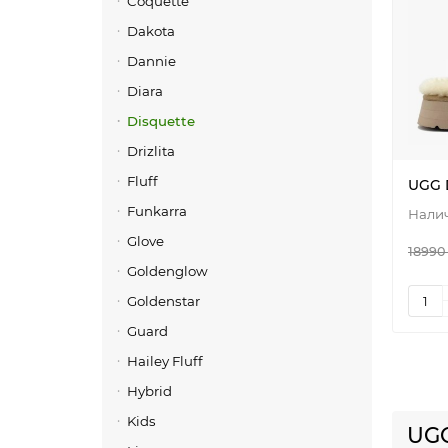
Coquette
Dakota
Dannie
Diara
Disquette
Drizlita
Fluff
UGG 
Funkarra
Glove
18990
Goldenglow
Goldenstar
Guard
Hailey Fluff
Hybrid
Kids
UGG