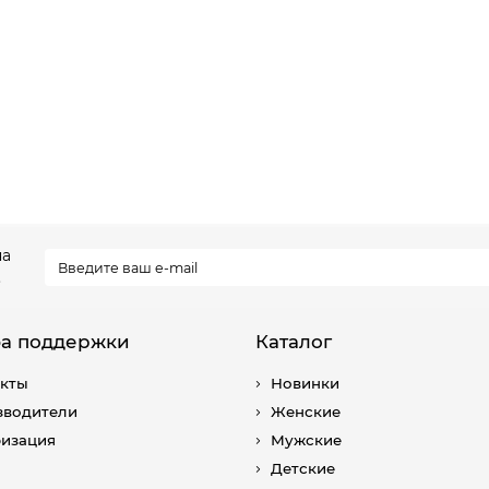
на
.
а поддержки
Каталог
акты
Новинки
зводители
Женские
ризация
Мужские
Детские