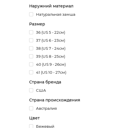
Наружний материал
Натуральная замша
Давай
сравн
Размер
бренд
36 (US 5 - 22см)
Ну чт
37 (US 6 - 23см)
закаж
выбер
38 (US 7 - 24см)
39 (US 8 - 25см)
40 (US 9 - 26см)
41 (US 10 - 27см)
Страна бренда
США
Страна происхождения
Австралия
Цвет
Бежевый