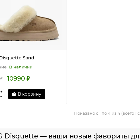
Disquette Sand
В наличии
10990 ₽
 ₽
В корзину
Показано с 1 по 4 из 4 (всего 1
 Disquette — ваши новые фавориты д