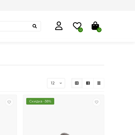
0
0
Скидка -38%