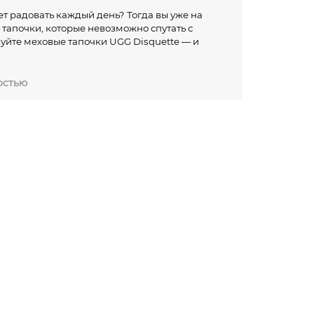
дет радовать каждый день? Тогда вы уже на
тапочки, которые невозможно спутать с
уйте меховые тапочки UGG Disquette — и
ся эстетикой
остью
анальна? Женские Disquette UGG перевернут
 овечий мех, характерная платформа — вся
б и современные детали делают эти тапочки не
себя оригинальной парой, которая будет
светами?
похожи ни на одни другие, они мгновенно
ой поддержке, не давая промерзнуть.
даже в промозглый день.
ть на улицу с мусорным пакетом или встретить
й черной классики.
ким. Согласитесь, кто не любит уют?