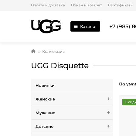
Оплата и доставка
Обмен и возврат
Сертификаты
+7 (985) 8
Каталог
Коллекции
UGG Disquette
По умо
Новинки
Женские
Скидк
Мужские
Детские