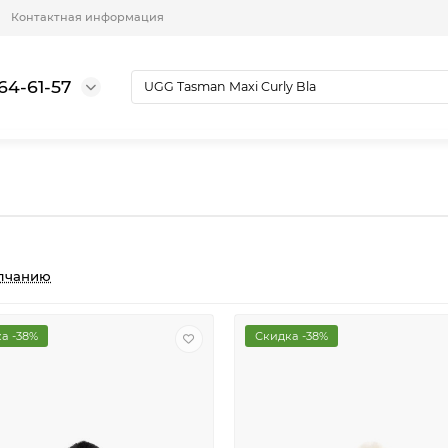
Контактная информация
64-61-57
лчанию
а -38%
Скидка -38%