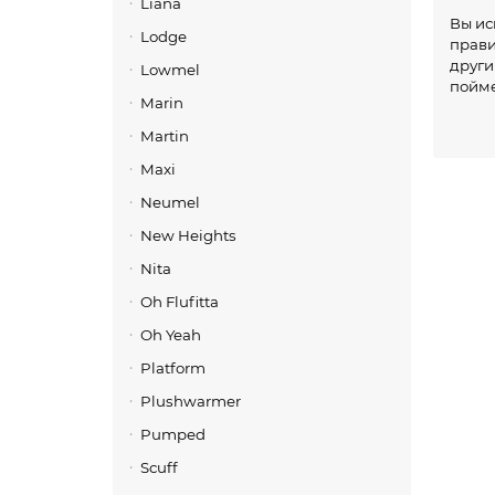
Liana
Вы ис
Lodge
прави
други
Lowmel
пойме
Marin
Жен
Martin
Как ч
Maxi
предс
кажда
Neumel
тольк
New Heights
радов
Nita
Disq
Oh Flufitta
Oh Yeah
Platform
Plushwarmer
Pumped
Scuff
Эти т