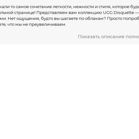
кали то самое сочетание легкости, нежности и стиля, которое бу
льной странице! Представляем вам коллекцию UGG Disquette — 
ми. Нет ощущения, будто вы шагаете по облакам? Просто попроб
те, что мы не преувеличиваем.
ские Disquette UGG: когда комфорт становит
Показать описание полн
асто вы ловили себя на мысли, что домашняя обувь скучная и б
тавление о домашних тапочках. Яркие расцветки, ультра-мягкий
я пара словно создана для удовольствия. Легкий винтажный вай
о удобными, но и безумно стильными. Почему бы не порадовать 
ать долгими зимними вечерами или прохладными летними рас
uette UGG — детали, в которых хочется разбираться
Оригинальный внешний вид: меховые тапочки UGG Disquette не 
выделяют владельца.
Платформа около 3 см — добавляет рост и держит стопу на мягк
Натуральный овечий мех — вот почему ваши ноги будут в тепле 
Устойчивая подошва Treadlite by UGG — можно быстренько сбега
курьера, не вспоминая про переобувание.
Разнообразие цветов: от сочного мандаринового до классическо
апочки станут отличным подарком как себе любимому, так и близ