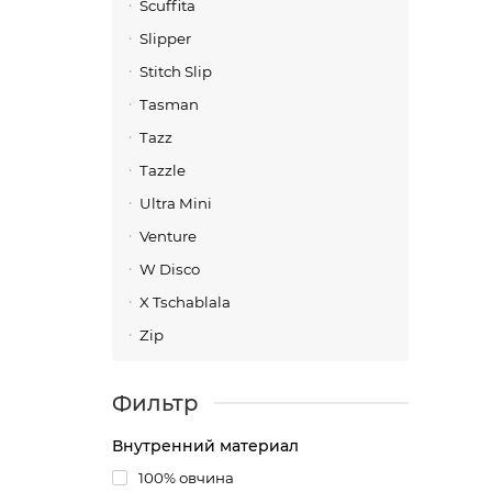
UGG
Scuffita
Slipper
Пусть
вдохн
Stitch Slip
мужск
Tasman
компр
Жизн
Tazz
Tazzle
Работ
будни
Ultra Mini
нужно
Venture
рабоч
Ори
W Disco
X Tschablala
Все м
магаз
Zip
сезон
строч
Фильтр
Поче
Внутренний материал
100% овчина