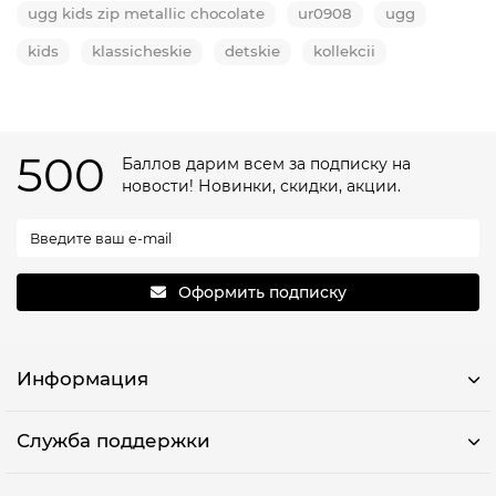
ugg kids zip metallic chocolate
ur0908
ugg
kids
klassicheskie
detskie
kollekcii
500
Баллов дарим всем за подписку на
новости! Новинки, скидки, акции.
Оформить подписку
Информация
Служба поддержки