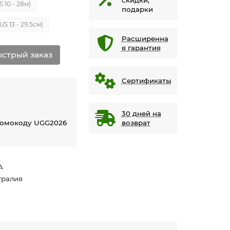
S 10 - 28м)
подарки
US 13 - 29.5см)
Расширенна
я гарантия
стрый заказ
Сертификаты
30 дней на
ромокоду UGG2026
возврат
А
тралия