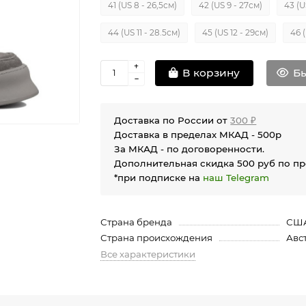
41 (US 8 - 26,5см)
42 (US 9 - 27см)
43 (U
44 (US 11 - 28.5см)
45 (US 12 - 29см)
46 (
Бы
В корзину
Доставка по России от
300 ₽
Доставка в пределах МКАД - 500р
За МКАД - по договоренности.
Дополнительная скидка 500 руб по п
*при подписке на
наш Telegram
Страна бренда
СШ
Страна происхождения
Авс
Все характеристики