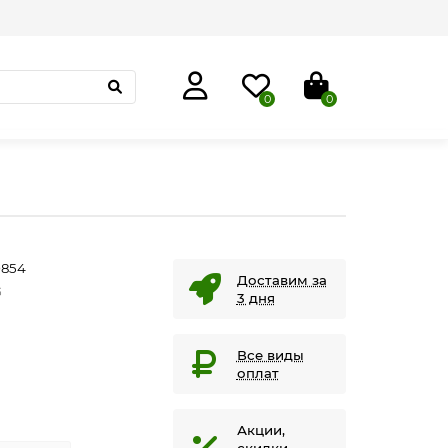
0
0
854
Доставим за
G
3 дня
Все виды
оплат
Акции,
скидки,